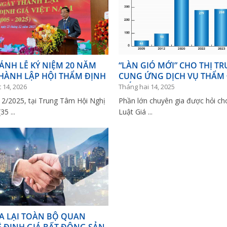
ẢNH LỄ KỶ NIỆM 20 NĂM
“LÀN GIÓ MỚI” CHO THỊ T
HÀNH LẬP HỘI THẨM ĐỊNH
CUNG ỨNG DỊCH VỤ THẨM
T NAM (2005 – 2025)
GIÁ
 14, 2026
Tháng hai 14, 2025
12/2025, tại Trung Tâm Hội Nghị
Phần lớn chuyên gia được hỏi ch
5 ...
Luật Giá ...
A LẠI TOÀN BỘ QUAN