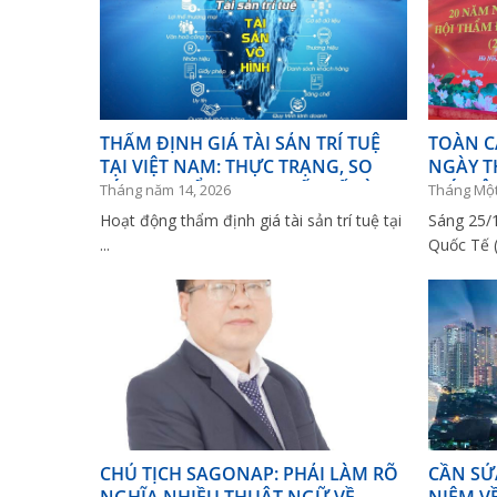
THẨM ĐỊNH GIÁ TÀI SẢN TRÍ TUỆ
TOÀN C
TẠI VIỆT NAM: THỰC TRẠNG, SO
NGÀY T
SÁNH CHUẨN MỰC QUỐC TẾ VÀ
GIÁ VIỆ
Tháng năm 14, 2026
Tháng Một
HÀM Ý HOÀN THIỆN
Hoạt động thẩm định giá tài sản trí tuệ tại
Sáng 25/
...
Quốc Tế (3
CHỦ TỊCH SAGONAP: PHẢI LÀM RÕ
CẦN SỬ