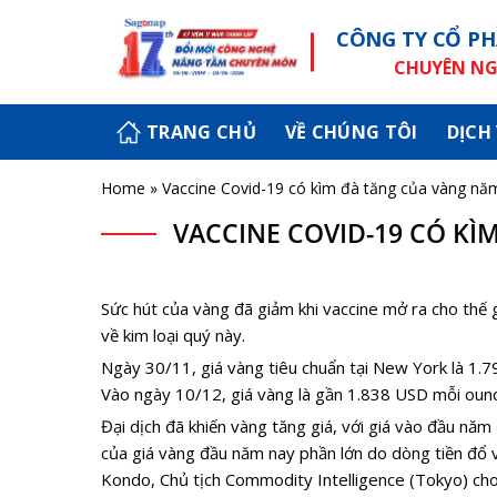
Skip
CÔNG TY CỔ PH
to
content
CHUYÊN NGH
TRANG CHỦ
VỀ CHÚNG TÔI
DỊCH
Home
»
Vaccine Covid-19 có kìm đà tăng của vàng nă
VACCINE COVID-19 CÓ KÌ
Sức hút của vàng đã giảm khi vaccine mở ra cho thế gi
về kim loại quý này.
Ngày 30/11, giá vàng tiêu chuẩn tại New York là 1.7
Vào ngày 10/12, giá vàng là gần 1.838 USD mỗi oun
Đại dịch đã khiến vàng tăng giá, với giá vào đầu n
của giá vàng đầu năm nay phần lớn do dòng tiền đổ
Kondo, Chủ tịch Commodity Intelligence (Tokyo) cho 