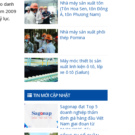
Nhà máy sản xuất tôn
ào danh
(Tôn Hoa Sen, tôn Đông
năm 2009
Á, tôn Phương Nam)
 lục.
Nhà máy sản xuất phôi
thép Pomina
Máy móc thiết bị sản
xuất linh kiện ô tô, lốp
xe ô tô (Sailun)
TIN MỚI CẬP NHẬT
Sagonap đạt Top 5
doanh nghiệp thẩm
định giá hàng đầu Việt
Nam giai đoạn từ
01/01/2025 đến