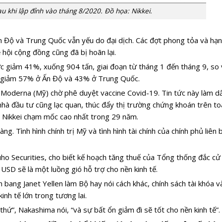
au khi lập đỉnh vào tháng 8/2020. Đồ họa: Nikkei.
Ấn Độ và Trung Quốc vẫn yếu do đại dịch. Các đợt phong tỏa và hạn
ễ hội cộng đồng cũng đã bị hoãn lại.
c giảm 41%, xuống 904 tấn, giai đoạn từ tháng 1 đến tháng 9, so 
c giảm 57% ở Ấn Độ và 43% ở Trung Quốc.
à Moderna (Mỹ) chờ phê duyệt vaccine Covid-19. Tin tức này làm dấ
hà đầu tư cũng lạc quan, thúc đẩy thị trường chứng khoán trên to
 Nikkei chạm mốc cao nhất trong 29 năm.
g. Tình hình chính trị Mỹ và tình hình tài chính của chính phủ liên
uho Securities, cho biết kế hoạch tăng thuế của Tổng thống đắc cử
0 USD sẽ là một luồng gió hỗ trợ cho nền kinh tế.
bang Janet Yellen làm Bộ hay nói cách khác, chính sách tài khóa và
inh tế lớn trong tương lai.
ứ”, Nakashima nói, “và sự bất ổn giảm đi sẽ tốt cho nền kinh tế”.