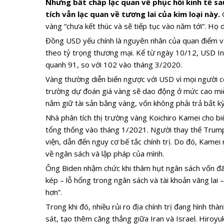
Nhưng bất chấp lạc quan về phục hồi kinh tế sau
tích vẫn lạc quan về tương lai của kim loại này.
G
vàng “chưa kết thúc và sẽ tiếp tục vào năm tới”. Họ
Đồng USD yếu chính là nguyên nhân của quan điểm v
theo tỷ trọng thương mại. Kể từ ngày 10/12, USD Ind
quanh 91, so với 102 vào tháng 3/2020.
Vàng thường diễn biến ngược với USD vì mọi người có
trường dự đoán giá vàng sẽ dao động ở mức cao miễn 
nắm giữ tài sản bằng vàng, vốn không phải trả bất kỳ
Nhà phân tích thị trường vàng Koichiro Kamei cho bi
tổng thống vào tháng 1/2021. Người thay thế Trump
viện, dẫn đến nguy cơ bế tắc chính trị. Do đó, Kamei
về ngân sách và lập pháp của mình.
Ông Biden nhậm chức khi thâm hụt ngân sách vốn đã 
kép – lỗ hổng trong ngân sách và tài khoản vãng lai 
hơn”.
Trong khi đó, nhiều rủi ro địa chính trị đang hình t
sát, tạo thêm căng thẳng giữa Iran và Israel. Hiroyu