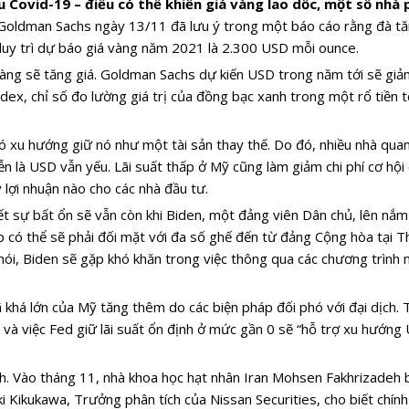
 Covid-19 – điều có thể khiến giá vàng lao dốc, một số nhà
oldman Sachs ngày 13/11 đã lưu ý trong một báo cáo rằng đà tă
 duy trì dự báo giá vàng năm 2021 là 2.300 USD mỗi ounce.
àng sẽ tăng giá. Goldman Sachs dự kiến USD trong năm tới sẽ giả
ex, chỉ số đo lường giá trị của đồng bạc xanh trong một rổ tiền 
 xu hướng giữ nó như một tài sản thay thế. Do đó, nhiều nhà quan
là USD vẫn yếu. Lãi suất thấp ở Mỹ cũng làm giảm chi phí cơ hội 
 lợi nhuận nào cho các nhà đầu tư.
ết sự bất ổn sẽ vẫn còn khi Biden, một đảng viên Dân chủ, lên nắ
 có thể sẽ phải đối mặt với đa số ghế đến từ đảng Cộng hòa tại 
 nói, Biden sẽ gặp khó khăn trong việc thông qua các chương trình 
khá lớn của Mỹ tăng thêm do các biện pháp đối phó với đại dịch.
– và việc Fed giữ lãi suất ổn định ở mức gần 0 sẽ “hỗ trợ xu hướng
hành. Vào tháng 11, nhà khoa học hạt nhân Iran Mohsen Fakhrizadeh 
ki Kikukawa, Trưởng phân tích của Nissan Securities, cho biết chín