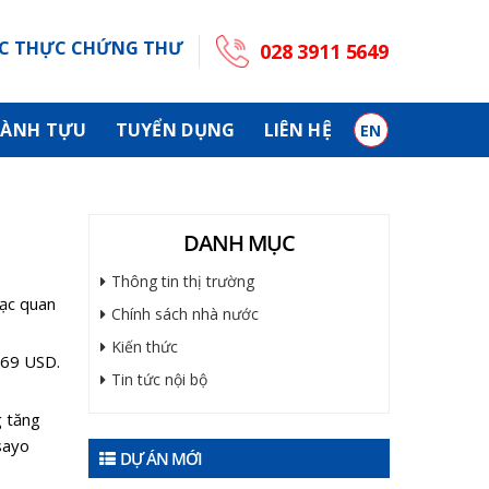
C THỰC CHỨNG THƯ
028 3911 5649
ÀNH TỰU
TUYỂN DỤNG
LIÊN HỆ
EN
DANH MỤC
Thông tin thị trường
lạc quan
Chính sách nhà nước
Kiến thức
069 USD.
Tin tức nội bộ
g tăng
sayo
DỰ ÁN MỚI