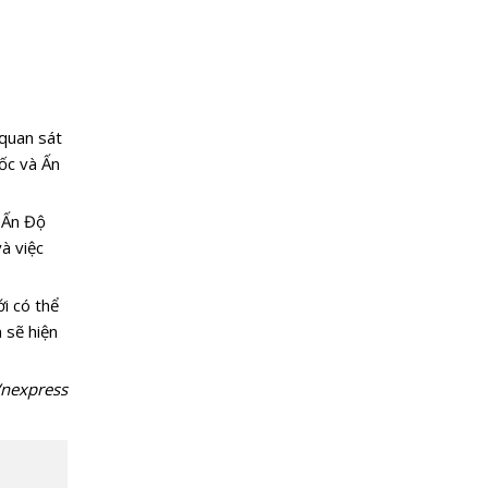
 quan sát
uốc và Ấn
 Ấn Độ
à việc
i có thể
 sẽ hiện
nexpress