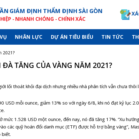
ẦN GIÁM ĐỊNH THẨM ĐỊNH SÀI GÒN
XÁ
IỆP - NHANH CHÓNG - CHÍNH XÁC
 VỤ
NHÂN LỰC
DỰ ÁN TIÊU BIỂU
TIN TỨC
TH
m 2021?
M ĐÀ TĂNG CỦA VÀNG NĂM 2021?
ới lối thoát khỏi đại dịch nhưng nhiều nhà phân tích vẫn chưa thôi 
90 USD mỗi ounce, giảm 13% so với ngày 6/8, khi nó đạt kỷ lục 2.
ce.
ăm ở mức 1.528 USD một ounce, đến nay, nó đã tăng 17%. “Xu hướn
 vào các quỹ hoán đổi danh mục (ETF) được hỗ trợ bằng vàng”, Ma
biết.