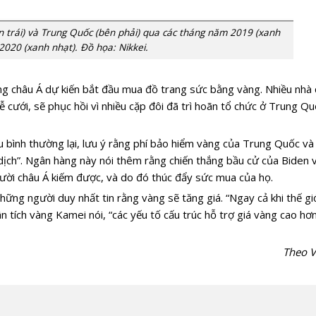
n trái) và Trung Quốc (bên phải) qua các tháng năm 2019 (xanh
2020 (xanh nhạt). Đồ họa: Nikkei.
ng châu Á dự kiến bắt đầu mua đồ trang sức bằng vàng. Nhiều nhà
lễ cưới, sẽ phục hồi vì nhiều cặp đôi đã trì hoãn tổ chức ở Trung Q
u bình thường lại, lưu ý rằng phí bảo hiểm vàng của Trung Quốc và
dịch”. Ngân hàng này nói thêm rằng chiến thắng bầu cử của Biden v
người châu Á kiếm được, và do đó thúc đẩy sức mua của họ.
ững người duy nhất tin rằng vàng sẽ tăng giá. “Ngay cả khi thế giớ
 tích vàng Kamei nói, “các yếu tố cấu trúc hỗ trợ giá vàng cao hơn
Theo V