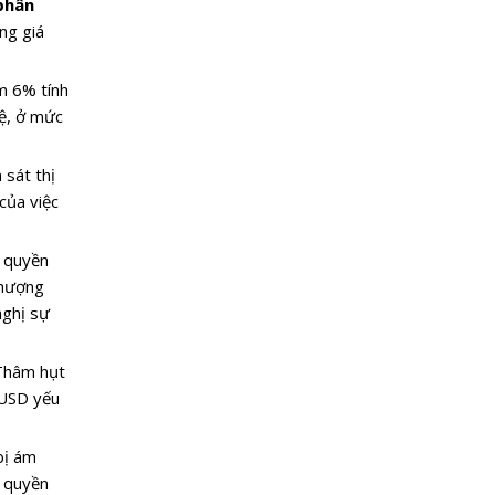
 phân
ng giá
m 6% tính
tệ, ở mức
 sát thị
của việc
m quyền
Thượng
nghị sự
 Thâm hụt
 USD yếu
bị ám
h quyền