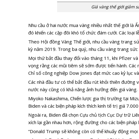
Giá vàng thế giới giảm s
Nhu cầu ở hai nước mua vàng nhiều nhất thế giới là 
đó khiến các cặp đôi khó tổ chức đám cưới. Các loại l
Theo Hội đồng Vàng Thế giới, nhu cầu vàng trang sứ
kỳ năm 2019. Trong ba quý, nhu cầu vàng trang sứ
Mọi thứ bắt đầu thay đổi vào tháng 11, khi Pfizer v
vọng rằng các mũi tiêm sẽ sớm được tiến hành. Các n
Chỉ số công nghiệp Dow Jones đạt mức cao kỷ lục và
Các nhà đầu tư có thể bắt đầu rút khỏi thiên đường vàn
nước này cũng có khả năng ảnh hưởng đến giá vàng.
Miyoko Nakashima, Chiến lược gia thị trường tại Miz
Biden và các biện pháp kích thích kinh tế trị giá 7.00
Ngoài ra, Biden đã chọn Cựu chủ tịch Cục Dự trữ Liên 
xích lại gần nhau hơn, rộng đường cho các biện pháp k
“Donald Trump sẽ không còn có thể khuấy động mọi th