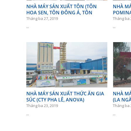
NHÀ MÁY SẢN XUẤT TÔN (TÔN
NHÀ MÁ
HOA SEN, TÔN ĐÔNG Á, TÔN
POMIN
PHƯƠNG NAM)
Tháng ba 27, 2019
Tháng ba 
...
...
NHÀ MÁY SẢN XUẤT THỨC ĂN GIA
NHÀ MÁ
SÚC (CTY PHA LÊ, ANOVA)
(LA NG
LAI)
Tháng ba 23, 2019
Tháng ba 
...
...