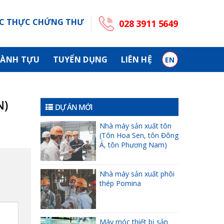
C THỰC CHỨNG THƯ
028 3911 5649
ÀNH TỰU
TUYỂN DỤNG
LIÊN HỆ
EN
N)
DỰ ÁN MỚI
Nhà máy sản xuất tôn
(Tôn Hoa Sen, tôn Đông
Á, tôn Phương Nam)
Nhà máy sản xuất phôi
thép Pomina
Máy móc thiết bị sản