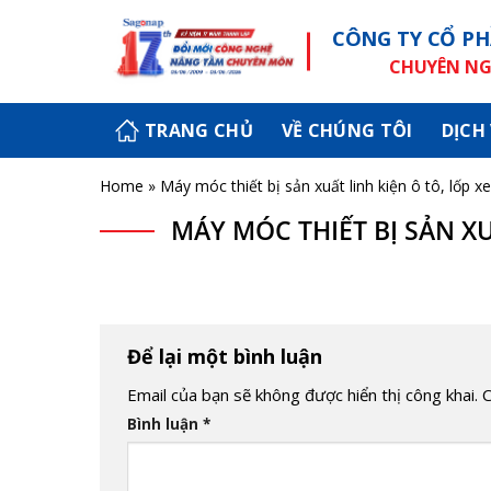
Skip
CÔNG TY CỔ PH
to
content
CHUYÊN NGH
TRANG CHỦ
VỀ CHÚNG TÔI
DỊCH
Home
»
Máy móc thiết bị sản xuất linh kiện ô tô, lốp xe
MÁY MÓC THIẾT BỊ SẢN XU
Để lại một bình luận
Email của bạn sẽ không được hiển thị công khai.
C
Bình luận
*