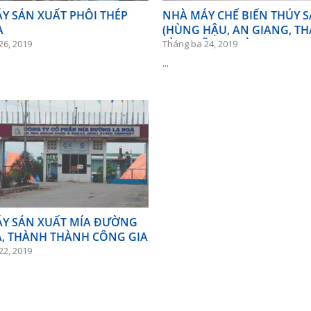
Y SẢN XUẤT PHÔI THÉP
NHÀ MÁY CHẾ BIẾN THỦY 
A
(HÙNG HẬU, AN GIANG, T
BÌNH, VĨNH HOÀN…)
26, 2019
Tháng ba 24, 2019
...
Y SẢN XUẤT MÍA ĐƯỜNG
À, THÀNH THÀNH CÔNG GIA
22, 2019