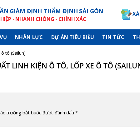
ẦN GIÁM ĐỊNH THẨM ĐỊNH SÀI GÒN
XÁ
IỆP - NHANH CHÓNG - CHÍNH XÁC
 VỤ
NHÂN LỰC
DỰ ÁN TIÊU BIỂU
TIN TỨC
TH
 ô tô (Sailun)
ẤT LINH KIỆN Ô TÔ, LỐP XE Ô TÔ (SAILU
ác trường bắt buộc được đánh dấu
*