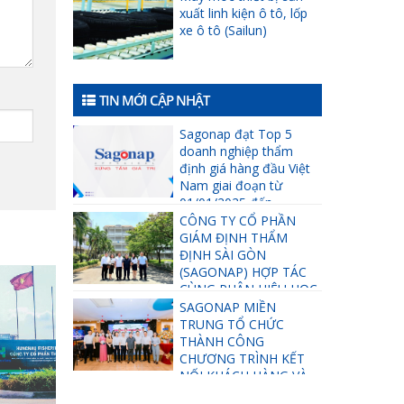
xuất linh kiện ô tô, lốp
xe ô tô (Sailun)
TIN MỚI CẬP NHẬT
Sagonap đạt Top 5
doanh nghiệp thẩm
định giá hàng đầu Việt
Nam giai đoạn từ
01/01/2025 đến
31/12/2025
CÔNG TY CỔ PHẦN
GIÁM ĐỊNH THẨM
ĐỊNH SÀI GÒN
(SAGONAP) HỢP TÁC
CÙNG PHÂN HIỆU HỌC
VIỆN TÀI CHÍNH TẠI TP
SAGONAP MIỀN
HỒ CHÍ MINH TRONG
TRUNG TỔ CHỨC
VIỆC THÚC ĐẨY CÔNG
THÀNH CÔNG
TÁC ĐÀO TẠO VÀ PHÁT
CHƯƠNG TRÌNH KẾT
TRIỂN NGUỒN NHÂN
NỐI KHÁCH HÀNG VÀ
LỰC.
ĐỐI TÁC: GẮN KẾT TRI