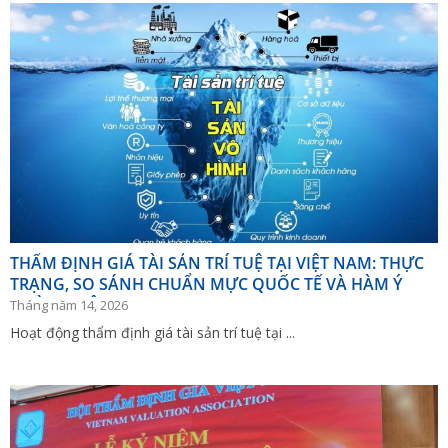
THẨM ĐỊNH GIÁ TÀI SẢN TRÍ TUỆ TẠI VIỆT NAM: THỰC
TRẠNG, SO SÁNH CHUẨN MỰC QUỐC TẾ VÀ HÀM Ý
HOÀN THIỆN
Tháng năm 14, 2026
Hoạt động thẩm định giá tài sản trí tuệ tại ...