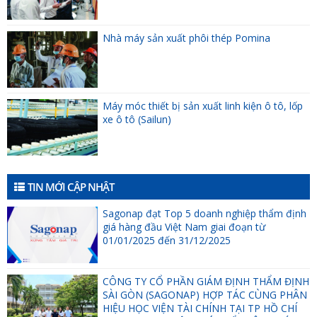
Nhà máy sản xuất phôi thép Pomina
Máy móc thiết bị sản xuất linh kiện ô tô, lốp
xe ô tô (Sailun)
TIN MỚI CẬP NHẬT
Sagonap đạt Top 5 doanh nghiệp thẩm định
giá hàng đầu Việt Nam giai đoạn từ
01/01/2025 đến 31/12/2025
CÔNG TY CỔ PHẦN GIÁM ĐỊNH THẨM ĐỊNH
SÀI GÒN (SAGONAP) HỢP TÁC CÙNG PHÂN
HIỆU HỌC VIỆN TÀI CHÍNH TẠI TP HỒ CHÍ