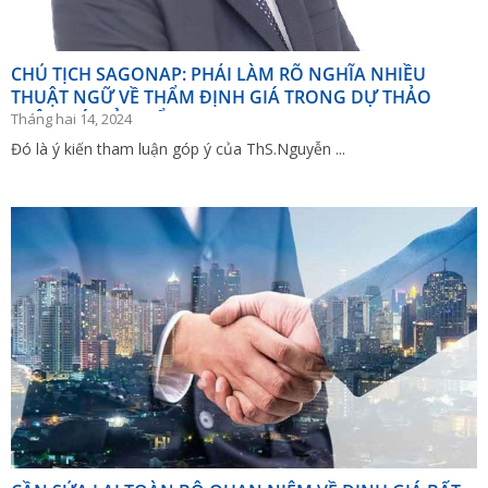
CHỦ TỊCH SAGONAP: PHẢI LÀM RÕ NGHĨA NHIỀU
THUẬT NGỮ VỀ THẨM ĐỊNH GIÁ TRONG DỰ THẢO
LUẬT GIÁ (SỬA ĐỔI)
Tháng hai 14, 2024
Đó là ý kiến tham luận góp ý của ThS.Nguyễn ...