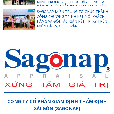
MINH TRONG VIỆC THÚC ĐẨY CÔNG TÁC
ĐÀO TẠO VÀ PHÁT TRIỂN NGUỒN NHÂN
LỰC.
SAGONAP MIỀN TRUNG TỔ CHỨC THÀNH
CÔNG CHƯƠNG TRÌNH KẾT NỐI KHÁCH
HÀNG VÀ ĐỐI TÁC: GẮN KẾT TRI KỶ TRÊN
MIỀN ĐẤT VÕ TRỜI VĂN
CÔNG TY CỔ PHẦN GIÁM ĐỊNH THẨM ĐỊNH
SÀI GÒN (SAGONAP)