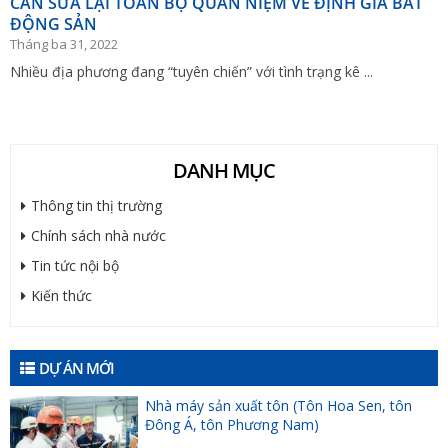
CẦN SỬA LẠI TOÀN BỘ QUAN NIỆM VỀ ĐỊNH GIÁ BẤT
ĐỘNG SẢN
Tháng ba 31, 2022
Nhiều địa phương đang “tuyên chiến” với tình trạng kê ...
DANH MỤC
Thông tin thị trường
Chính sách nhà nước
Tin tức nội bộ
Kiến thức
DỰ ÁN MỚI
Nhà máy sản xuất tôn (Tôn Hoa Sen, tôn
Đông Á, tôn Phương Nam)