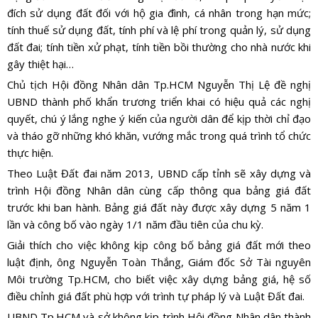
đích sử dụng đất đối với hộ gia đình, cá nhân trong hạn mức;
tính thuế sử dụng đất, tính phí và lệ phí trong quản lý, sử dụng
đất đai; tính tiền xử phạt, tính tiền bồi thường cho nhà nước khi
gây thiệt hại…
Chủ tịch Hội đồng Nhân dân Tp.HCM Nguyễn Thị Lệ đề nghị
UBND thành phố khẩn trương triển khai có hiệu quả các nghị
quyết, chú ý lắng nghe ý kiến của người dân để kịp thời chỉ đạo
và tháo gỡ những khó khăn, vướng mắc trong quá trình tổ chức
thực hiện.
Theo Luật Đất đai năm 2013, UBND cấp tỉnh sẽ xây dựng và
trình Hội đồng Nhân dân cùng cấp thông qua bảng giá đất
trước khi ban hành. Bảng giá đất này được xây dựng 5 năm 1
lần và công bố vào ngày 1/1 năm đầu tiên của chu kỳ.
Giải thích cho việc không kịp công bố bảng giá đất mới theo
luật định, ông Nguyễn Toàn Thắng, Giám đốc Sở Tài nguyên
Môi trường Tp.HCM, cho biết việc xây dựng bảng giá, hệ số
điều chỉnh giá đất phù hợp với trình tự pháp lý và Luật Đất đai.
UBND Tp.HCM và sở không kịp trình Hội đồng Nhân dân thành