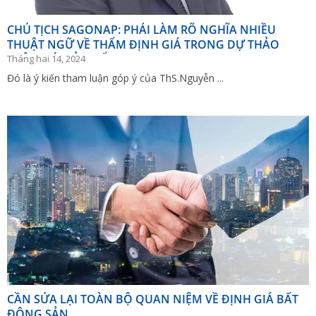
CHỦ TỊCH SAGONAP: PHẢI LÀM RÕ NGHĨA NHIỀU
THUẬT NGỮ VỀ THẨM ĐỊNH GIÁ TRONG DỰ THẢO
LUẬT GIÁ (SỬA ĐỔI)
Tháng hai 14, 2024
Đó là ý kiến tham luận góp ý của ThS.Nguyễn ...
CẦN SỬA LẠI TOÀN BỘ QUAN NIỆM VỀ ĐỊNH GIÁ BẤT
ĐỘNG SẢN