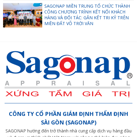
LỰC.
SAGONAP MIỀN TRUNG TỔ CHỨC THÀNH
CÔNG CHƯƠNG TRÌNH KẾT NỐI KHÁCH
HÀNG VÀ ĐỐI TÁC: GẮN KẾT TRI KỶ TRÊN
MIỀN ĐẤT VÕ TRỜI VĂN
CÔNG TY CỔ PHẦN GIÁM ĐỊNH THẨM ĐỊNH
SÀI GÒN (SAGONAP)
SAGONAP hướng đến trở thành nhà cung cấp dịch vụ hàng đầu