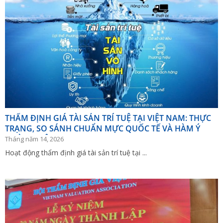
THẨM ĐỊNH GIÁ TÀI SẢN TRÍ TUỆ TẠI VIỆT NAM: THỰC
TRẠNG, SO SÁNH CHUẨN MỰC QUỐC TẾ VÀ HÀM Ý
HOÀN THIỆN
Tháng năm 14, 2026
Hoạt động thẩm định giá tài sản trí tuệ tại ...