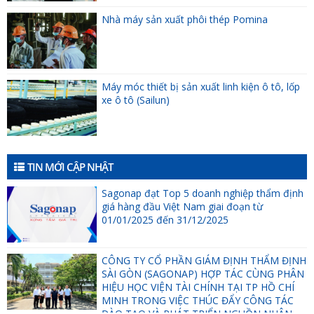
Nhà máy sản xuất phôi thép Pomina
Máy móc thiết bị sản xuất linh kiện ô tô, lốp
xe ô tô (Sailun)
TIN MỚI CẬP NHẬT
Sagonap đạt Top 5 doanh nghiệp thẩm định
giá hàng đầu Việt Nam giai đoạn từ
01/01/2025 đến 31/12/2025
CÔNG TY CỔ PHẦN GIÁM ĐỊNH THẨM ĐỊNH
SÀI GÒN (SAGONAP) HỢP TÁC CÙNG PHÂN
HIỆU HỌC VIỆN TÀI CHÍNH TẠI TP HỒ CHÍ
MINH TRONG VIỆC THÚC ĐẨY CÔNG TÁC
ĐÀO TẠO VÀ PHÁT TRIỂN NGUỒN NHÂN