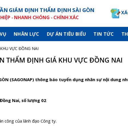
ẦN GIÁM ĐỊNH THẨM ĐỊNH SÀI GÒN
XÁ
IỆP - NHANH CHÓNG - CHÍNH XÁC
 VỤ
NHÂN LỰC
DỰ ÁN TIÊU BIỂU
TIN TỨC
TH
 KHU VỰC ĐỒNG NAI
N THẨM ĐỊNH GIÁ KHU VỰC ĐỒNG NAI
N (SAGONAP) thông báo tuyển dụng nhân sự nội dung nh
 Đồng Nai, số lượng 02
ân công của lãnh đạo Công ty.