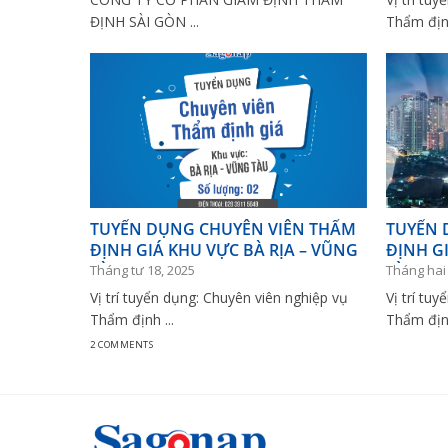
ĐỊNH SÀI GÒN ...
Thẩm định
TUYỂN DỤNG CHUYÊN VIÊN THẨM
TUYỂN 
ĐỊNH GIÁ KHU VỰC BÀ RỊA – VŨNG
ĐỊNH G
TÀU
BÌNH D
Tháng tư 18, 2025
Tháng hai 
Vị trí tuyển dụng: Chuyên viên nghiệp vụ
Vị trí tu
Thẩm định ...
Thẩm định
2 COMMENTS