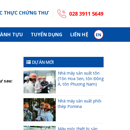
C THỰC CHỨNG THƯ
028 3911 5649
ÀNH TỰU
TUYỂN DỤNG
LIÊN HỆ
EN
DỰ ÁN MỚI
Nhà máy sản xuất tôn
(Tôn Hoa Sen, tôn Đông
ư sau:
Á, tôn Phương Nam)
Nhà máy sản xuất phôi
thép Pomina
Máy móc thiết bị sản