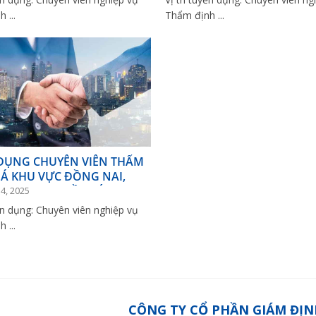
 ...
Thẩm định ...
DỤNG CHUYÊN VIÊN THẨM
IÁ KHU VỰC ĐỒNG NAI,
ƯƠNG & TP.HỒ CHÍ MINH
4, 2025
yển dụng: Chuyên viên nghiệp vụ
 ...
CÔNG TY CỔ PHẦN GIÁM ĐỊN