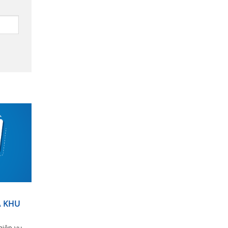
N
Á KHU
hiệp vụ