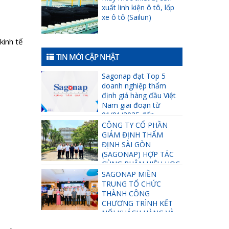
xuất linh kiện ô tô, lốp
xe ô tô (Sailun)
kinh tế
TIN MỚI CẬP NHẬT
Sagonap đạt Top 5
doanh nghiệp thẩm
định giá hàng đầu Việt
Nam giai đoạn từ
01/01/2025 đến
31/12/2025
CÔNG TY CỔ PHẦN
GIÁM ĐỊNH THẨM
ĐỊNH SÀI GÒN
(SAGONAP) HỢP TÁC
CÙNG PHÂN HIỆU HỌC
VIỆN TÀI CHÍNH TẠI TP
SAGONAP MIỀN
HỒ CHÍ MINH TRONG
TRUNG TỔ CHỨC
VIỆC THÚC ĐẨY CÔNG
THÀNH CÔNG
TÁC ĐÀO TẠO VÀ PHÁT
CHƯƠNG TRÌNH KẾT
TRIỂN NGUỒN NHÂN
NỐI KHÁCH HÀNG VÀ
LỰC.
ĐỐI TÁC: GẮN KẾT TRI