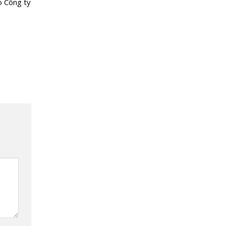
ho Công ty
KỶ TRÊN MIỀN ĐẤT VÕ
TRỜI VĂN