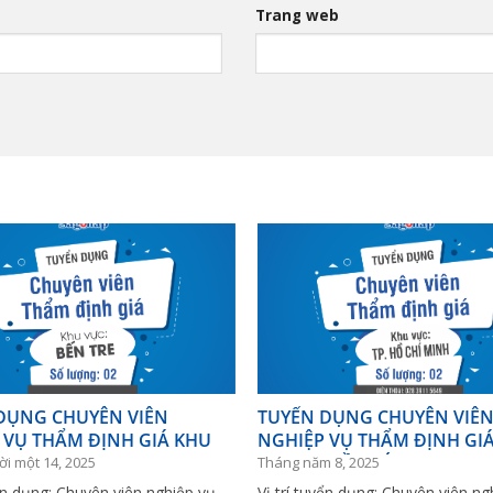
Trang web
DỤNG CHUYÊN VIÊN
TUYỂN DỤNG CHUYÊN VIÊ
 VỤ THẨM ĐỊNH GIÁ KHU
NGHIỆP VỤ THẨM ĐỊNH GI
N TRE
VỰC TP. HỒ CHÍ MINH
i một 14, 2025
Tháng năm 8, 2025
yển dụng: Chuyên viên nghiệp vụ
Vị trí tuyển dụng: Chuyên viên ng