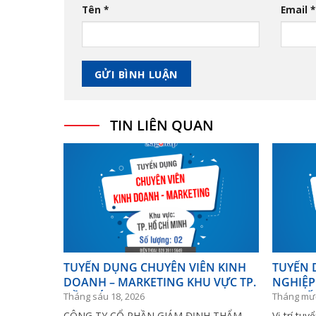
Tên
*
Email
*
TIN LIÊN QUAN
TUYỂN DỤNG CHUYÊN VIÊN KINH
TUYỂN 
DOANH – MARKETING KHU VỰC TP.
NGHIỆP
HỒ CHÍ MINH
VỰC BẾ
Tháng sáu 18, 2026
Tháng mườ
CÔNG TY CỔ PHẦN GIÁM ĐỊNH THẨM
Vị trí tu