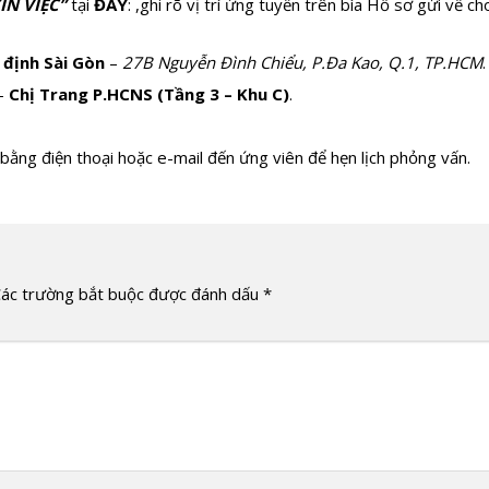
IN VIỆC”
tại
ĐÂY
: ,ghi rõ vị trí ứng tuyển trên bìa Hồ sơ gửi về c
định Sài Gòn
–
27B Nguyễn Đình Chiểu, P.Đa Kao, Q.1, TP.HCM
.
–
Chị Trang P.HCNS (Tầng 3 – Khu C)
.
bằng điện thoại hoặc e-mail đến ứng viên để hẹn lịch phỏng vấn.
ác trường bắt buộc được đánh dấu
*