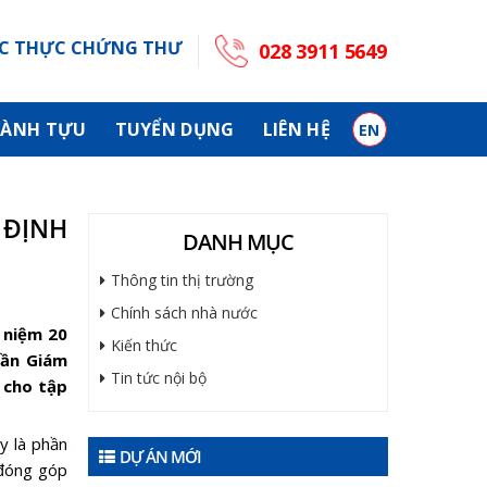
C THỰC CHỨNG THƯ
028 3911 5649
ÀNH TỰU
TUYỂN DỤNG
LIÊN HỆ
EN
 ĐỊNH
DANH MỤC
Thông tin thị trường
Chính sách nhà nước
 niệm 20
Kiến thức
hần Giám
Tin tức nội bộ
 cho tập
y là phần
DỰ ÁN MỚI
 đóng góp