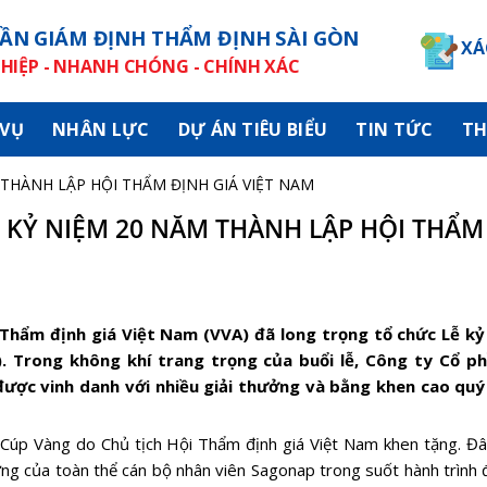
ẦN GIÁM ĐỊNH THẨM ĐỊNH SÀI GÒN
XÁ
IỆP - NHANH CHÓNG - CHÍNH XÁC
 VỤ
NHÂN LỰC
DỰ ÁN TIÊU BIỂU
TIN TỨC
TH
 THÀNH LẬP HỘI THẨM ĐỊNH GIÁ VIỆT NAM
 KỶ NIỆM 20 NĂM THÀNH LẬP HỘI THẨM
 Thẩm định giá Việt Nam (VVA) đã long trọng tổ chức Lễ kỷ
. Trong không khí trang trọng của buổi lễ, Công ty Cổ p
được vinh danh với nhiều giải thưởng và bằng khen cao quý
 Cúp Vàng do Chủ tịch Hội Thẩm định giá Việt Nam khen tặng. Đâ
g của toàn thể cán bộ nhân viên Sagonap trong suốt hành trình