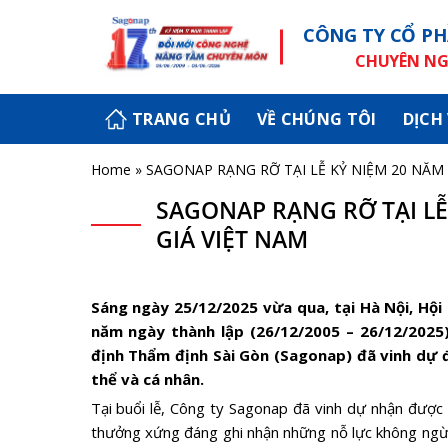
Skip
CÔNG TY CỔ PH
to
content
CHUYÊN NGH
TRANG CHỦ
VỀ CHÚNG TÔI
DỊCH
Home
»
SAGONAP RẠNG RỠ TẠI LỄ KỶ NIỆM 20 NĂM
SAGONAP RẠNG RỠ TẠI LỄ
GIÁ VIỆT NAM
Sáng ngày 25/12/2025 vừa qua, tại Hà Nội, Hội
năm ngày thành lập (26/12/2005 – 26/12/2025)
định Thẩm định Sài Gòn (Sagonap) đã vinh dự 
thể và cá nhân.
Tại buổi lễ, Công ty Sagonap đã vinh dự nhận được
thưởng xứng đáng ghi nhận những nỗ lực không ngừn