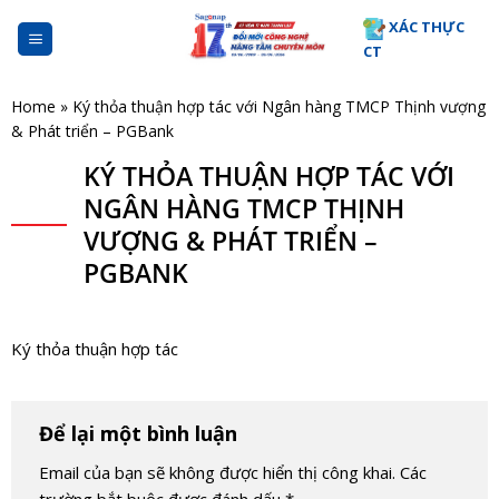
Skip
XÁC THỰC
to
CT
content
Home
»
Ký thỏa thuận hợp tác với Ngân hàng TMCP Thịnh vượng
& Phát triển – PGBank
KÝ THỎA THUẬN HỢP TÁC VỚI
NGÂN HÀNG TMCP THỊNH
VƯỢNG & PHÁT TRIỂN –
PGBANK
Ký thỏa thuận hợp tác
Để lại một bình luận
Email của bạn sẽ không được hiển thị công khai.
Các