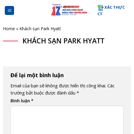
Skip
XÁC THỰC
to
CT
content
Home
»
Khách sạn Park Hyatt
KHÁCH SẠN PARK HYATT
Để lại một bình luận
Email của bạn sẽ không được hiển thị công khai.
Các
trường bắt buộc được đánh dấu
*
Bình luận
*