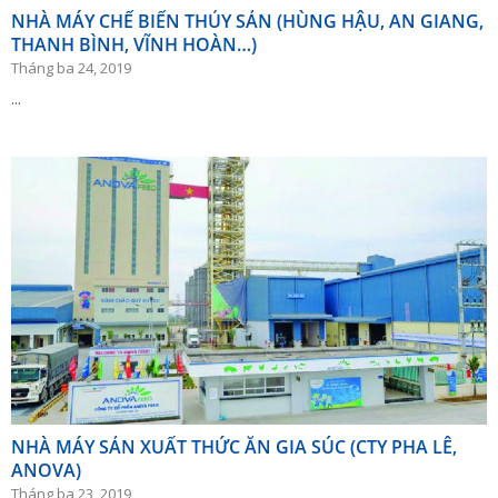
NHÀ MÁY CHẾ BIẾN THỦY SẢN (HÙNG HẬU, AN GIANG,
THANH BÌNH, VĨNH HOÀN…)
Tháng ba 24, 2019
...
NHÀ MÁY SẢN XUẤT THỨC ĂN GIA SÚC (CTY PHA LÊ,
ANOVA)
Tháng ba 23, 2019