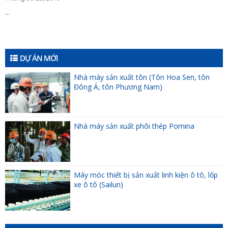
...
DỰ ÁN MỚI
Nhà máy sản xuất tôn (Tôn Hoa Sen, tôn
Đông Á, tôn Phương Nam)
Nhà máy sản xuất phôi thép Pomina
Máy móc thiết bị sản xuất linh kiện ô tô, lốp
xe ô tô (Sailun)