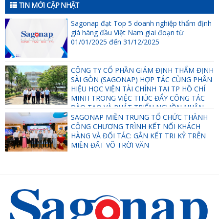
TIN MỚI CẬP NHẬT
Sagonap đạt Top 5 doanh nghiệp thẩm định
giá hàng đầu Việt Nam giai đoạn từ
01/01/2025 đến 31/12/2025
CÔNG TY CỔ PHẦN GIÁM ĐỊNH THẨM ĐỊNH
SÀI GÒN (SAGONAP) HỢP TÁC CÙNG PHÂN
HIỆU HỌC VIỆN TÀI CHÍNH TẠI TP HỒ CHÍ
MINH TRONG VIỆC THÚC ĐẨY CÔNG TÁC
ĐÀO TẠO VÀ PHÁT TRIỂN NGUỒN NHÂN
LỰC.
SAGONAP MIỀN TRUNG TỔ CHỨC THÀNH
CÔNG CHƯƠNG TRÌNH KẾT NỐI KHÁCH
HÀNG VÀ ĐỐI TÁC: GẮN KẾT TRI KỶ TRÊN
MIỀN ĐẤT VÕ TRỜI VĂN