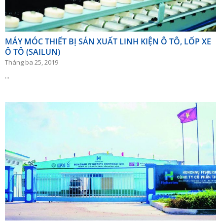
MÁY MÓC THIẾT BỊ SẢN XUẤT LINH KIỆN Ô TÔ, LỐP XE
Ô TÔ (SAILUN)
Tháng ba 25, 2019
...