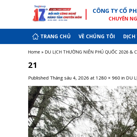
Skip
CÔNG TY CỔ PH
to
content
CHUYÊN NGH
TRANG CHỦ
VỀ CHÚNG TÔI
DỊCH
Home
»
DU LỊCH THƯỜNG NIÊN PHÚ QUỐC 2026 & 
21
Published
Tháng sáu 4, 2026
at
1280 × 960
in
DU L