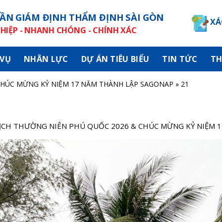
ẦN GIÁM ĐỊNH THẨM ĐỊNH SÀI GÒN
XÁ
IỆP - NHANH CHÓNG - CHÍNH XÁC
 VỤ
NHÂN LỰC
DỰ ÁN TIÊU BIỂU
TIN TỨC
TH
CHÚC MỪNG KỶ NIỆM 17 NĂM THÀNH LẬP SAGONAP
»
21
ỊCH THƯỜNG NIÊN PHÚ QUỐC 2026 & CHÚC MỪNG KỶ NIỆM 