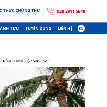
C THỰC CHỨNG THƯ
028 3911 5649
ÀNH TỰU
TUYỂN DỤNG
LIÊN HỆ
EN
17 NĂM THÀNH LẬP SAGONAP