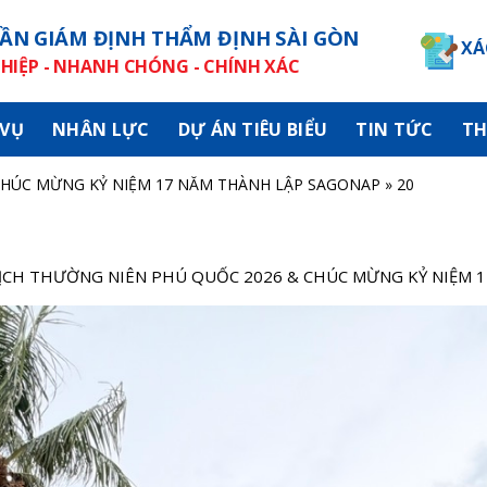
ẦN GIÁM ĐỊNH THẨM ĐỊNH SÀI GÒN
XÁ
IỆP - NHANH CHÓNG - CHÍNH XÁC
 VỤ
NHÂN LỰC
DỰ ÁN TIÊU BIỂU
TIN TỨC
TH
CHÚC MỪNG KỶ NIỆM 17 NĂM THÀNH LẬP SAGONAP
»
20
ỊCH THƯỜNG NIÊN PHÚ QUỐC 2026 & CHÚC MỪNG KỶ NIỆM 