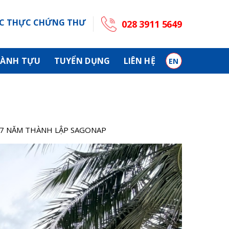
C THỰC CHỨNG THƯ
028 3911 5649
ÀNH TỰU
TUYỂN DỤNG
LIÊN HỆ
EN
17 NĂM THÀNH LẬP SAGONAP