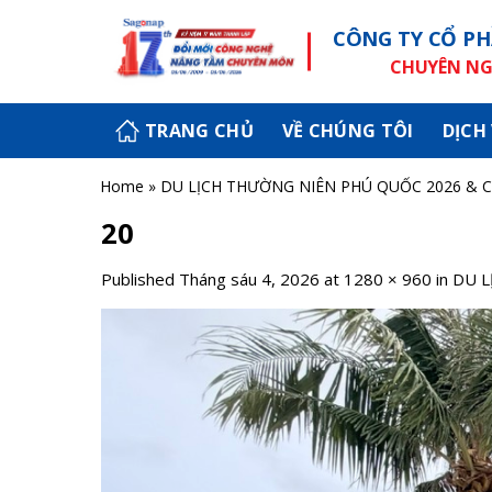
Skip
CÔNG TY CỔ PH
to
content
CHUYÊN NGH
TRANG CHỦ
VỀ CHÚNG TÔI
DỊCH
Home
»
DU LỊCH THƯỜNG NIÊN PHÚ QUỐC 2026 & 
20
Published
Tháng sáu 4, 2026
at
1280 × 960
in
DU L