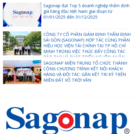
Sagonap đạt Top 5 doanh nghiệp thẩm định
giá hàng đầu Việt Nam giai đoạn từ
01/01/2025 đến 31/12/2025
CÔNG TY CỔ PHẦN GIÁM ĐỊNH THẨM ĐỊNH
SÀI GÒN (SAGONAP) HỢP TÁC CÙNG PHÂN
HIỆU HỌC VIỆN TÀI CHÍNH TẠI TP HỒ CHÍ
MINH TRONG VIỆC THÚC ĐẨY CÔNG TÁC
ĐÀO TẠO VÀ PHÁT TRIỂN NGUỒN NHÂN
LỰC.
SAGONAP MIỀN TRUNG TỔ CHỨC THÀNH
CÔNG CHƯƠNG TRÌNH KẾT NỐI KHÁCH
HÀNG VÀ ĐỐI TÁC: GẮN KẾT TRI KỶ TRÊN
MIỀN ĐẤT VÕ TRỜI VĂN