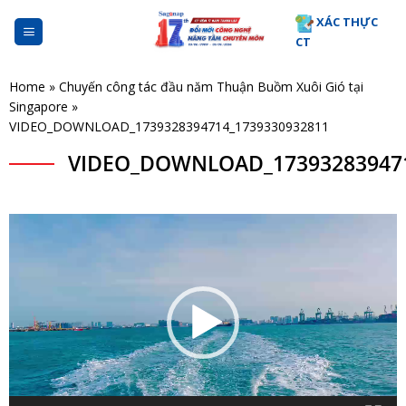
Skip
XÁC THỰC
to
CT
content
Home
»
Chuyến công tác đầu năm Thuận Buồm Xuôi Gió tại
Singapore
»
VIDEO_DOWNLOAD_1739328394714_1739330932811
VIDEO_DOWNLOAD_173932839471
Trình
chơi
Video