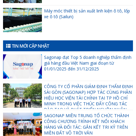
Máy móc thiết bị sản xuất linh kiện ô tô, lốp
xe ô tô (Sailun)
TIN MỚI CẬP NHẬT
Sagonap đạt Top 5 doanh nghiệp thẩm định
giá hàng đầu Việt Nam giai đoạn từ
01/01/2025 đến 31/12/2025
CÔNG TY CỔ PHẦN GIÁM ĐỊNH THẨM ĐỊNH
SÀI GÒN (SAGONAP) HỢP TÁC CÙNG PHÂN
HIỆU HỌC VIỆN TÀI CHÍNH TẠI TP HỒ CHÍ
MINH TRONG VIỆC THÚC ĐẨY CÔNG TÁC
ĐÀO TẠO VÀ PHÁT TRIỂN NGUỒN NHÂN
LỰC.
SAGONAP MIỀN TRUNG TỔ CHỨC THÀNH
CÔNG CHƯƠNG TRÌNH KẾT NỐI KHÁCH
HÀNG VÀ ĐỐI TÁC: GẮN KẾT TRI KỶ TRÊN
MIỀN ĐẤT VÕ TRỜI VĂN