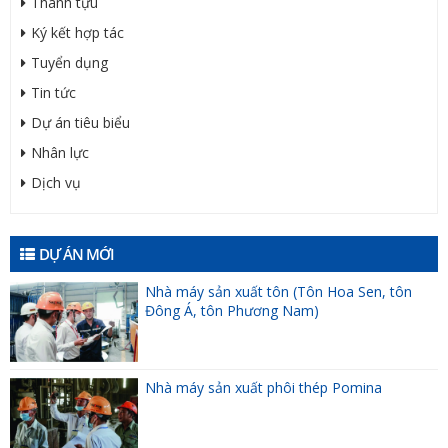
Thành tựu
Ký kết hợp tác
Tuyển dụng
Tin tức
Dự án tiêu biểu
Nhân lực
Dịch vụ
DỰ ÁN MỚI
Nhà máy sản xuất tôn (Tôn Hoa Sen, tôn
Đông Á, tôn Phương Nam)
Nhà máy sản xuất phôi thép Pomina