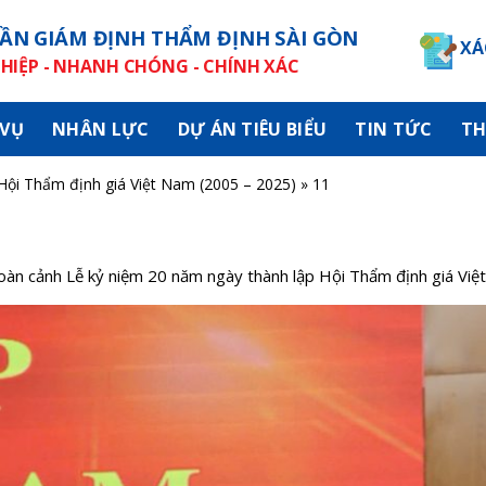
ẦN GIÁM ĐỊNH THẨM ĐỊNH SÀI GÒN
XÁ
IỆP - NHANH CHÓNG - CHÍNH XÁC
 VỤ
NHÂN LỰC
DỰ ÁN TIÊU BIỂU
TIN TỨC
TH
Hội Thẩm định giá Việt Nam (2005 – 2025)
»
11
oàn cảnh Lễ kỷ niệm 20 năm ngày thành lập Hội Thẩm định giá Vi