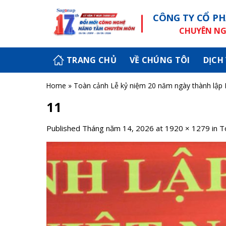
Skip
CÔNG TY CỔ PH
to
content
CHUYÊN NGH
TRANG CHỦ
VỀ CHÚNG TÔI
DỊCH
Home
»
Toàn cảnh Lễ kỷ niệm 20 năm ngày thành lập 
11
Published
Tháng năm 14, 2026
at
1920 × 1279
in
T