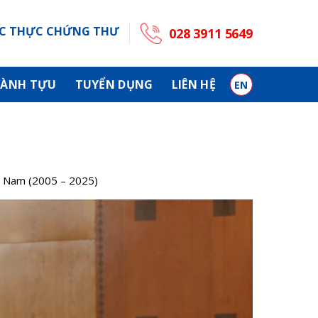
C THỰC CHỨNG THƯ
028 3911 5649
ÀNH TỰU
TUYỂN DỤNG
LIÊN HỆ
EN
ệt Nam (2005 – 2025)