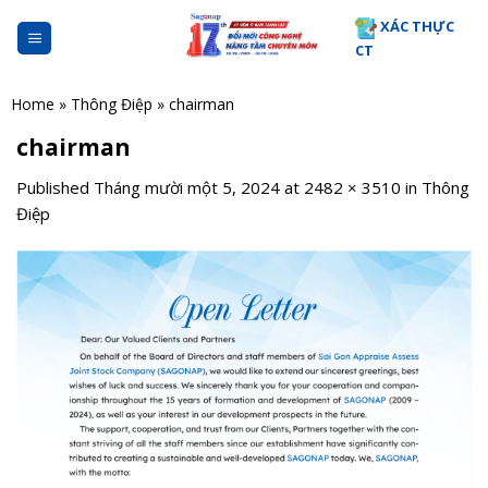
Skip
XÁC THỰC
to
CT
content
Home
»
Thông Điệp
»
chairman
chairman
Published
Tháng mười một 5, 2024
at
2482 × 3510
in
Thông
Điệp