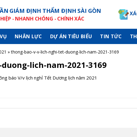
ẦN GIÁM ĐỊNH THẨM ĐỊNH SÀI GÒN
XÁ
IỆP - NHANH CHÓNG - CHÍNH XÁC
 VỤ
NHÂN LỰC
DỰ ÁN TIÊU BIỂU
TIN TỨC
TH
021
»
thong-bao-v-v-lich-nghi-tet-duong-lich-nam-2021-3169
t-duong-lich-nam-2021-3169
ông báo V/v lịch nghỉ Tết Dương lịch năm 2021