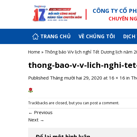
Skip
CÔNG TY CỔ PH
to
content
CHUYÊN NGH
TRANG CHỦ
VỀ CHÚNG TÔI
DỊCH
Home
»
Thông báo V/v lịch nghỉ Tết Dương lịch năm 2
thong-bao-v-v-lich-nghi-te
Published
Tháng mười hai 29, 2020
at
16 × 16
in
Th
Trackbacks are closed, but you can
post a comment
.
←
Previous
Next
→
Để lại một bình luận