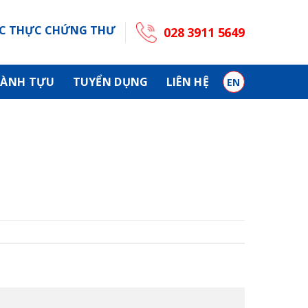
C THỰC CHỨNG THƯ
028 3911 5649
ÀNH TỰU
TUYỂN DỤNG
LIÊN HỆ
EN