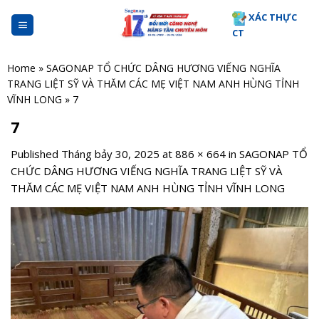
Skip
XÁC THỰC
to
CT
content
Home
»
SAGONAP TỔ CHỨC DÂNG HƯƠNG VIẾNG NGHĨA
TRANG LIỆT SỸ VÀ THĂM CÁC MẸ VIỆT NAM ANH HÙNG TỈNH
VĨNH LONG
»
7
7
Published
Tháng bảy 30, 2025
at
886 × 664
in
SAGONAP TỔ
CHỨC DÂNG HƯƠNG VIẾNG NGHĨA TRANG LIỆT SỸ VÀ
THĂM CÁC MẸ VIỆT NAM ANH HÙNG TỈNH VĨNH LONG