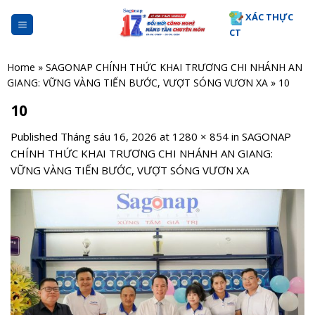
Skip
XÁC THỰC
to
CT
content
Home
»
SAGONAP CHÍNH THỨC KHAI TRƯƠNG CHI NHÁNH AN
GIANG: VỮNG VÀNG TIẾN BƯỚC, VƯỢT SÓNG VƯƠN XA
»
10
10
Published
Tháng sáu 16, 2026
at
1280 × 854
in
SAGONAP
CHÍNH THỨC KHAI TRƯƠNG CHI NHÁNH AN GIANG:
VỮNG VÀNG TIẾN BƯỚC, VƯỢT SÓNG VƯƠN XA