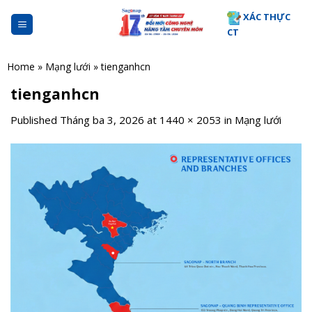
Skip
XÁC THỰC
to
CT
content
Home
»
Mạng lưới
»
tienganhcn
tienganhcn
Published
Tháng ba 3, 2026
at
1440 × 2053
in
Mạng lưới