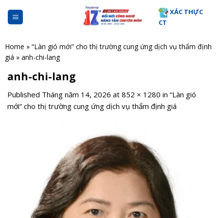
Skip
XÁC THỰC
to
CT
content
Home
»
“Làn gió mới” cho thị trường cung ứng dịch vụ thẩm định
giá
»
anh-chi-lang
anh-chi-lang
Published
Tháng năm 14, 2026
at
852 × 1280
in
“Làn gió
mới” cho thị trường cung ứng dịch vụ thẩm định giá