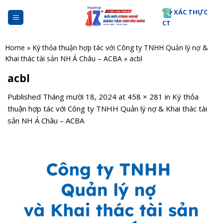
Skip
XÁC THỰC
to
CT
content
Home
»
Ký thỏa thuận hợp tác với Công ty TNHH Quản lý nợ &
Khai thác tài sản NH Á Châu – ACBA
»
acbl
acbl
Published
Tháng mười 18, 2024
at
458 × 281
in
Ký thỏa
thuận hợp tác với Công ty TNHH Quản lý nợ & Khai thác tài
sản NH Á Châu – ACBA