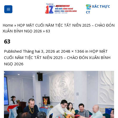
Skip
XÁC THỰC
to
CT
content
Home
»
HỌP MẶT CUỐI NĂM TIỆC TẤT NIÊN 2025 – CHÀO ĐÓN
XUÂN BÍNH NGỌ 2026
»
63
63
Published
Tháng hai 3, 2026
at
2048 × 1366
in
HỌP MẶT
CUỐI NĂM TIỆC TẤT NIÊN 2025 – CHÀO ĐÓN XUÂN BÍNH
NGỌ 2026