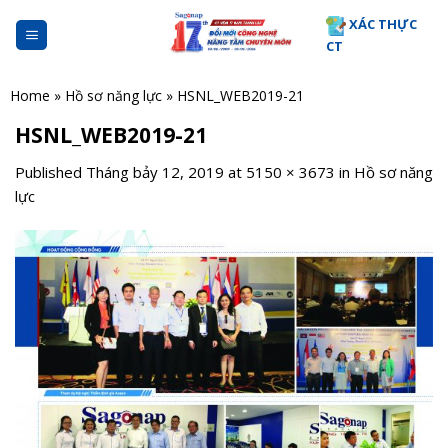
Skip
XÁC THỰC
to
CT
content
Home
»
Hồ sơ năng lực
»
HSNL_WEB2019-21
HSNL_WEB2019-21
Published
Tháng bảy 12, 2019
at
5150 × 3673
in
Hồ sơ năng
lực