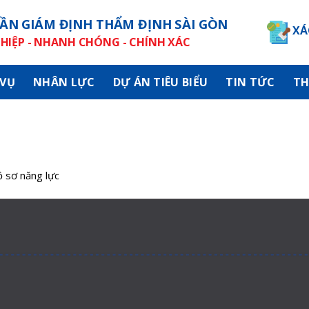
ẦN GIÁM ĐỊNH THẨM ĐỊNH SÀI GÒN
XÁ
IỆP - NHANH CHÓNG - CHÍNH XÁC
 VỤ
NHÂN LỰC
DỰ ÁN TIÊU BIỂU
TIN TỨC
TH
 sơ năng lực