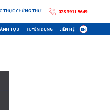
C THỰC CHỨNG THƯ
028 3911 5649
ÀNH TỰU
TUYỂN DỤNG
LIÊN HỆ
EN