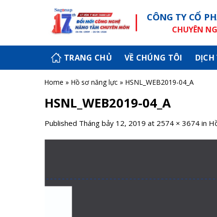
Skip
CÔNG TY CỔ PH
to
content
CHUYÊN NGH
TRANG CHỦ
VỀ CHÚNG TÔI
DỊCH
Home
»
Hồ sơ năng lực
»
HSNL_WEB2019-04_A
HSNL_WEB2019-04_A
Published
Tháng bảy 12, 2019
at
2574 × 3674
in
Hồ