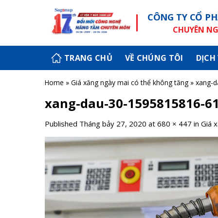
Skip
CÔNG TY CỔ PH
to
content
CHUYÊN NGH
TRANG CHỦ
VỀ CHÚNG TÔI
DỊCH
Home
»
Giá xăng ngày mai có thể không tăng
»
xang-d
xang-dau-30-1595815816-6
Published
Tháng bảy 27, 2020
at
680 × 447
in
Giá 