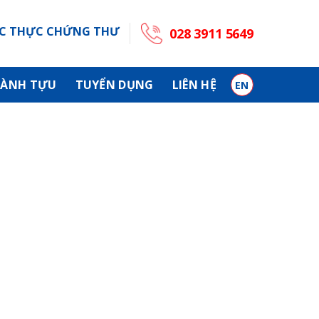
C THỰC CHỨNG THƯ
028 3911 5649
ÀNH TỰU
TUYỂN DỤNG
LIÊN HỆ
EN