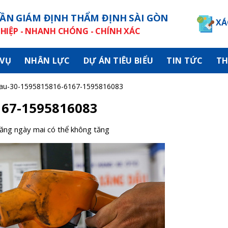
ẦN GIÁM ĐỊNH THẨM ĐỊNH SÀI GÒN
XÁ
IỆP - NHANH CHÓNG - CHÍNH XÁC
 VỤ
NHÂN LỰC
DỰ ÁN TIÊU BIỂU
TIN TỨC
TH
au-30-1595815816-6167-1595816083
167-1595816083
xăng ngày mai có thể không tăng