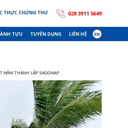
C THỰC CHỨNG THƯ
028 3911 5649
ÀNH TỰU
TUYỂN DỤNG
LIÊN HỆ
EN
17 NĂM THÀNH LẬP SAGONAP