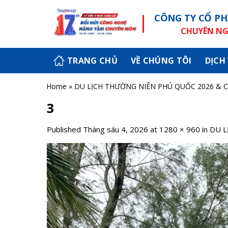
Skip
CÔNG TY CỔ PH
to
content
CHUYÊN NGH
TRANG CHỦ
VỀ CHÚNG TÔI
DỊCH
Home
»
DU LỊCH THƯỜNG NIÊN PHÚ QUỐC 2026 & 
3
Published
Tháng sáu 4, 2026
at
1280 × 960
in
DU L