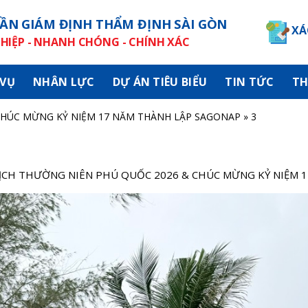
ẦN GIÁM ĐỊNH THẨM ĐỊNH SÀI GÒN
XÁ
IỆP - NHANH CHÓNG - CHÍNH XÁC
 VỤ
NHÂN LỰC
DỰ ÁN TIÊU BIỂU
TIN TỨC
TH
CHÚC MỪNG KỶ NIỆM 17 NĂM THÀNH LẬP SAGONAP
»
3
ỊCH THƯỜNG NIÊN PHÚ QUỐC 2026 & CHÚC MỪNG KỶ NIỆM 