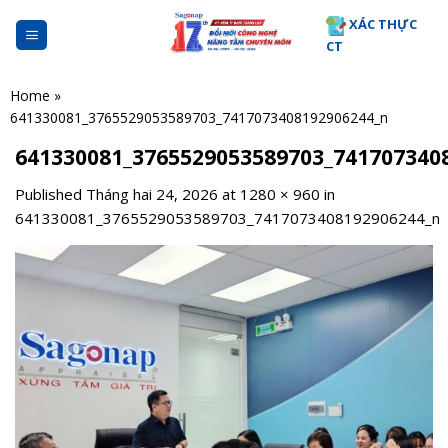
Skip
XÁC THỰC
to
CT
content
Home
»
641330081_3765529053589703_7417073408192906244_n
641330081_3765529053589703_741707340
Published
Tháng hai 24, 2026
at
1280 × 960
in
641330081_3765529053589703_7417073408192906244_n